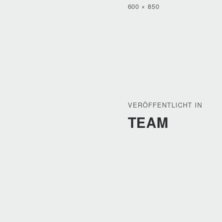
AM
VOLLE
600 × 850
GRÖSSE
BEITRAGSNAVIGA
VERÖFFENTLICHT IN
TEAM